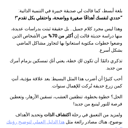
بلغة أبسط، كما قالت لي صديقة خبيرة في التنمية الذاتية:
“حددي لنفسك أهدافًا صغيرة وواضحة، واحتفلي بكل تقدم”!
وهذا ليس مجرد كلام جميل… بل حقيقة ثبتت بدراسات عديدة،
منها دراسة حديثة قالت إن
أكثر من 70%
من الأشخاص الذين
وضعوا خطوات مكتوبة استعانوا بها لتجاوز مشاكل الماضي
بشكل أسرع.
تذكري دائمًا: أن تكون لكِ خطة، يعني أنكِ تمسكين بزمام أمرك
من جديد.
أحب كثيرًا أن أضرب هذا المثل البسيط: بعد علاقة مؤذية، أنتِ
كمن زرع حديقة تُركت للإهمال سنوات.
الحل؟ خطوة بخطوة، تنظفين العشب، تسقين الأزهار، وتعطين
فرصة للنور لينبع من جديد!
ولمزيد من التعمق في رحلة
اكتشاف الذات
وتحديد الأهداف
بوضوح، هناك مصادر رائعة مثل
هذا الدليل العملي لتوضيح رؤيتك