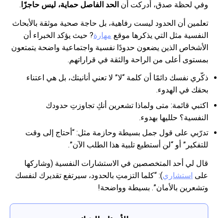
وفي لحظة صدق، أدركت أن
الحد الفاصل حماية، ليس حاجزًا
.
تعلمين أن الحدود ليست رفاهية، بل حاجة صحية موثقة بالأبحاث
النفسية مثل التي يذكرها موقع
مهارة
? حيث يؤكد الخبراء أن
الأشخاص الذين يضعون حدودًا نفسية واجتماعية واضحة يتمتعون
بمستوى أعلى من الراحة والثقة في قراراتهم.
ذكّري نفسك دائمًا أن كلمة “لا” لا تعني أنانيتك، بل هي اعتناء
بحقك في الهدوء.
اكتبي قائمة: متى ولماذا تشعرين أنكِ تجاوزتِ حدودك
النفسية؟ حلليها بهدوء.
تدرّبي على قول جمل بسيطة وحازمة مثل: “أحتاج إلى وقت
للتفكير” أو “لن أستطيع تلبية هذا الطلب الآن”.
قال لي أحد المتخصصين في الاستشارات النفسية (وشاركها
على
استشاري
): “كلما التزمتِ بالحدود، سيرتفع تقديرك لنفسك
وتشعرين بالأمان”. بسيطة وواضحة!