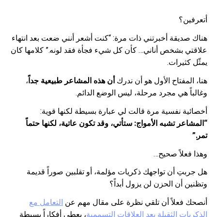
أتعرفين؟
هناك صديقة أخبرتني ذات مرة: “كنت أشعر أنني ضعت بعد انتهاء
علاقتي بشخص أناني… كأن كل شيء فجأة فقد لونه.” كلامها كان
يمثّل كثيرات.
هنا، المفتاح الأول هو أن ندرك
أن هذه المشاعر طبيعية جداً
،
وغالباً هي مجرد مرحلة، ليس الوضع الدائم.
أخصائية نفسية مرة قالت لي عبارة بسيطة لكنها قوية:
“المشاعر تشبه الأمواج: ستأتي، وقد تكون عاتية، لكنها حتماً
تمر.”
وهذا فعلاً صحيح…
هل جربتِ أن تواجهك ذكريات مؤلمة، أو تقلبين صوراً قديمة
وتظنين أن الحزن لن يزول أبداً؟
أنصحك فعلاً أن تلقي نظرة على مقال مهم عن
التعامل مع
الذكريات الثقيلة بعد العلاقات التسممية
، يعطي أفكاراً بسيطة