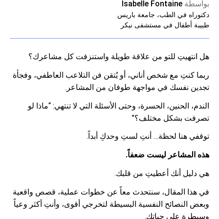
بواسطة
Isabelle Fontaine
دكتوراه في الطب، جامعة باريس
طبيبة أطفال في مستشفى نيكر
هل انتهيتِ للتو من علاقة طويلة واستنزفت كل مشاعرك؟
ربما كنتِ مع شخص أناني، أو يُتقن فن التلاعب العاطفي، وفجأة
تجدين نفسك في مواجهة طوفان من المشاعر.
الندم، الحنين، الحسرة، وحتى الأسئلة التي لا تنتهي: “ماذا لو
تصرفت بشكل مختلف؟”
توقفي هنا لحظة… أنتِ لستِ وحدكِ أبداً.
هذه المشاعر ليست ضعفاً.
هي دليل أنك أعطيتِ من قلبك.
في هذا المقال، سنتحدث معاً عن خطوات عملية، قصص واقعية
وبعض النصائح النفسية البسيطة لتخرجي أقوى، وأنتِ أكثر وعياً
وسيطرة على حياتك.