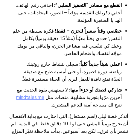
القطع مع مصادر “التحفيز السلبي”:
احذفي رقم الهاتف،
أخفي ذكرياتك القديمة مؤقتاً – الصور، المحادثات، حتى
الهدايا الصغيرة المؤلمة.
خصّصي وقتاً صغيراً للحزن – فقط!
فكرة بسيطة من علم
النفس: حددي وقتاً معيّناً (مثلاً 15 دقيقة يومياً) بكامل
وعيك كي تنفّسي فيه مشاعر الحزن، والباقي من يومك
موجّه لنفسك واقتحام الحاضر.
اعملي شيئاً جديداً كلياً:
سجلي بنشاط خارج روتينك:
رياضة، دورة قصيرة، أو حتى أمسية طبخ مع صديقة.
الجِدّة تفتح نافذة للعقل ليرى أن الحياة مستمرة فعلاً.
شاركي قصتك أو جزءاً منها:
لا تستهيني بقوة الحديث مع
آخرين مرّوا بتجربة مشابهة. منصات مثل
mindtales.me
تتيح لك مساحة آمنة للدعم المشترك.
أتذكر قصة ليلى (اسم مستعار)، التي اختارت مع بداية الانفصال
أن تخرج يومياً للمشي حتى لو لـ10 دقائق فقط. في البداية، لم
تشعر بأي فرق… لكن بعد أسبوعين، بدأت ملاحظة تغيّر المزاج.