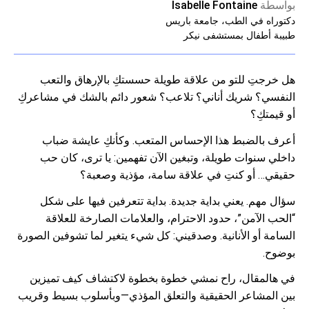
بواسطة
Isabelle Fontaine
دكتوراه في الطب، جامعة باريس
طبيبة أطفال بمستشفى نيكر
هل خرجتِ للتو من علاقة طويلة حسستكِ بالإرهاق والتعب
النفسي؟ شريك أناني؟ تلاعب؟ شعور دائم بالشك في مشاعركِ
أو قيمتكِ؟
أعرف بالضبط هذا الإحساس المتعب. وكأنكِ عايشة ضباب
داخلي سنوات طويلة، وتبغين الآن تفهمين: يا ترى، كان حب
حقيقي… أو كنتِ في علاقة سامة، مؤذية وصعبة؟
سؤال مهم. يعني بداية جديدة. بداية تتعرفين فيها على شكل
“الحب الآمن”، حدود الاحترام، والعلامات الصارخة للعلاقة
السامة أو الأنانية. وصدقيني: كل شيء يتغير لما تشوفين الصورة
بوضوح.
في هالمقال، راح نمشي خطوة بخطوة لاكتشاف كيف تميزين
بين المشاعر الحقيقية والتعلق المؤذي—وبأسلوب بسيط وقريب