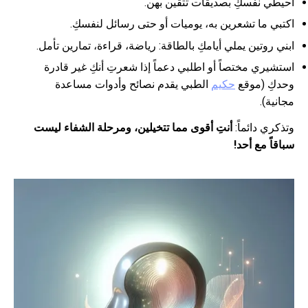
أحيطي نفسكِ بصديقات تثقين بهن.
اكتبي ما تشعرين به، يوميات أو حتى رسائل لنفسكِ.
ابني روتين يملي أيامكِ بالطاقة: رياضة، قراءة، تمارين تأمل.
استشيري مختصاً أو اطلبي دعماً إذا شعرتِ أنكِ غير قادرة
وحدكِ (موقع
حكيم
الطبي يقدم نصائح وأدوات مساعدة
مجانية).
وتذكري دائماً:
أنتِ أقوى مما تتخيلين، ومرحلة الشفاء ليست
سباقاً مع أحد!