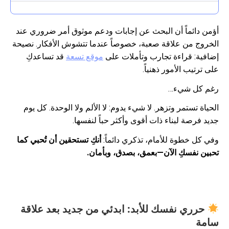
أؤمن دائماً أن البحث عن إجابات ودعم موثوق أمر ضروري عند
الخروج من علاقة صعبة، خصوصاً عندما تتشوش الأفكار. نصيحة
إضافية: قراءة تجارب وتأملات على
موقع تسعة
قد تساعدكِ
على ترتيب الأمور ذهنياً.
رغم كل شيء…
الحياة تستمر وتزهر. لا شيء يدوم: لا الألم ولا الوحدة. كل يوم
جديد فرصة لبناء ذات أقوى وأكثر حباً لنفسها.
وفي كل خطوة للأمام، تذكري دائماً:
أنكِ تستحقين أن تُحبي كما
تحبين نفسكِ الآن—بعمق، بصدق، وبأمان.
حرري نفسك للأبد: ابدئي من جديد بعد علاقة
سامة