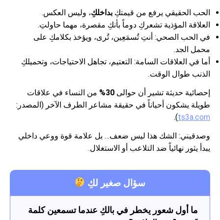
الحب الحقيقي يرفع من قيمتكِ
بداخلكِ
، وليس العكس.
العلاقة المؤذية تشعركِ دوماً بأنكِ مقصرة، مهما حاولتِ.
في الحب الصحي: أنتِ تُسمَعِين، تُرى، ويؤخذ بكلامكِ على
محمل الجد.
أما في العلاقات السامة: التعتيم، تجاهل الاحتياجات، وتحميلكِ
الذنب طوال الوقت.
إحصائية حديثة تشير أن حوالى
30%
من النساء في علاقات
طويلة يشكون أحياناً في حقيقة مشاعر الطرف الآخر (المصدر:
).
ts3a.com
وصدقيني: الشك هذا ليس ضعف… بل علامة قوة ووعي داخلي
يبدأ يثور نهائياً ضد التلاعب أو الاستغلال.
سؤال صغير لكِ
ما أول شعور يخطر في بالكِ عندما تسمعين كلمة