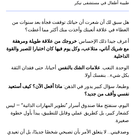
طبيبة أطفال في مستشفى نيكر
هل سبق لك أن شعرت أن حياتك توقفت فجأة بعد سنوات من
العطاء في علاقة أتعبتك وأخذت منك أكثر مما أعطت؟
أعرف جيدا ذلك الإحساس:
خروجك من علاقة طويلة ومرهقة
مع شريك أناني، متلاعب، وكل يوم فيها كان اختبارا للصبر والقوة
الداخلية
.
الوحدة. التعب.
علامات الشك بالنفس
. أحيانا، حتى فقدان الثقة
بكل شيء… بنفسك أولا.
وطبعا، سؤال كبير يدور في الذهن:
ماذا أفعل الآن؟ كيف أستعيد
نفسي وأقف من جديد؟
اليوم، سنفتح معًا صندوق أسرار “تطوير المهارات الذاتية” — ليس
كشعار كبير، بل كطريق عملي وقابل للتطبيق، يبدأ بأول خطوة
صغيرة.
وصدقيني… لا يتعلق الأمر بأن تصبحي شخصًا جديدًا، بل أن تعيدي