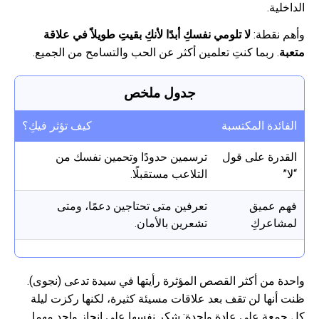
الداخلية.
وأهم نقطة:
لا تلومي نفسكِ أبدًا لأنكِ بقيتِ طويلاً في علاقة
متعبة
. ربما كنتِ تعلمين أكثر عن الحب والتسامح من الجميع.
جدول ملخص
الفائدة المكتسبة
كيف تؤثر فيكِ؟
القدرة على قول
ترسمين حدودًا وتحمين نفسك من
“لا”
التلاعب مستقبلًا.
فهم عميق
تعرفين متى تحتاجين دعمًا، ومتى
لمشاعركِ
تشعرين بالأمان.
واحدة من أكثر القصص المؤثرة رأيتها في سيدة تدعى (نجوى).
ظنت أنها لن تقف بعد علاقات مسيئة كثيرة، لكنها ركزت ليلة
كل جمعة على عادة واحدة: شكر نفسها على إنجاز واحد مهما